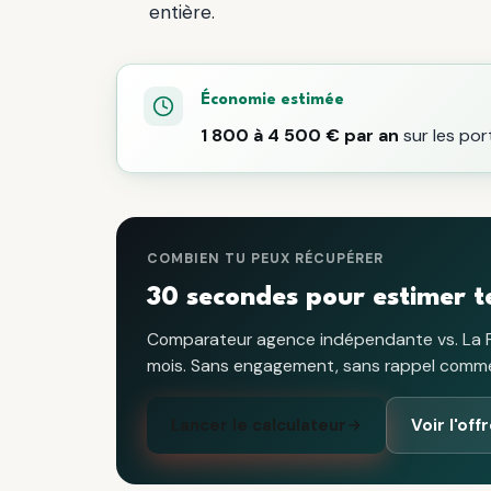
entière.
Économie estimée
1 800 à 4 500 € par an
sur les port
COMBIEN TU PEUX RÉCUPÉRER
30 secondes pour estimer t
Comparateur agence indépendante vs. La Fédé 
mois. Sans engagement, sans rappel commer
Lancer le calculateur
Voir l'of