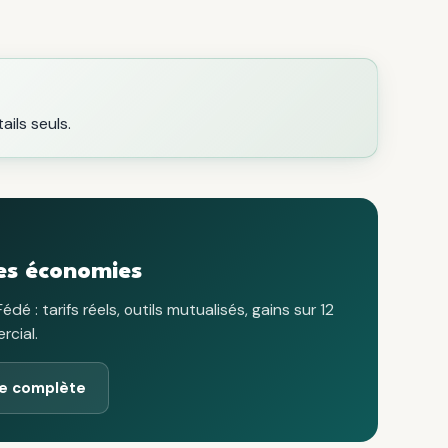
ails seuls.
es économies
: tarifs réels, outils mutualisés, gains sur 12
cial.
fre complète